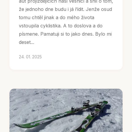
aut projíždějících naší vesnicí a snil o tom,
že jednoho dne budu i já řídit. Jenže osud
tomu chtěl jinak a do mého života
vstoupila cyklistika. A to doslova a do
písmene. Pamatuji si to jako dnes. Bylo mi
deset...
24. 01. 2025