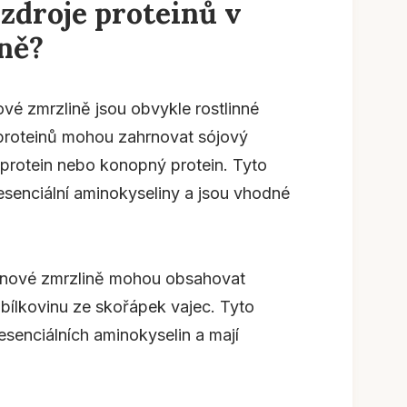
 zdroje proteinů v
ně?
ové zmrzlině jsou obvykle rostlinné
 proteinů mohou zahrnovat sójový
 protein nebo konopný protein. Tyto
 esenciální aminokyseliny a jsou vhodné
einové zmrzlině mohou obsahovat
bílkovinu ze skořápek vajec. Tyto
esenciálních aminokyselin a mají