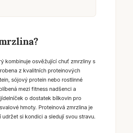
zmrzlina?
rý kombinuje osvěžující chuť zmrzliny s
obena z kvalitních proteinových
ein, sójový protein nebo rostlinné
oblíbená mezi fitness nadšenci a
j jídelníček o dostatek bílkovin pro
svalové hmoty. Proteinová zmrzlina je
í udržet si kondici a sledují svou stravu.