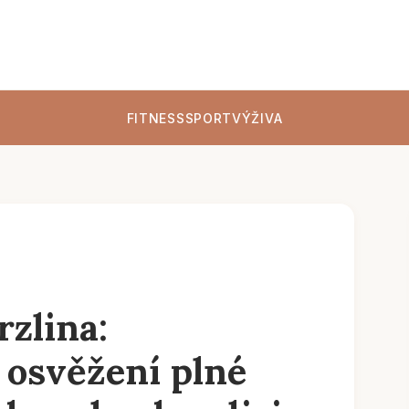
FITNESS
SPORT
VÝŽIVA
zlina:
 osvěžení plné