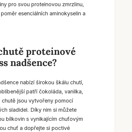
teiny pro svou proteinovou zmrzlinu,
poměr esenciálních aminokyselin a
 chutě proteinové
ess nadšence?
adšence nabízí širokou škálu chutí,
blíbenější patří čokoláda, vanilka,
o chutě jsou vytvořeny pomocí
ých sladidel. Díky nim si můžete
ou bílkovin s vynikajícím chuťovým
ou chuť a dopřejte si poctivé