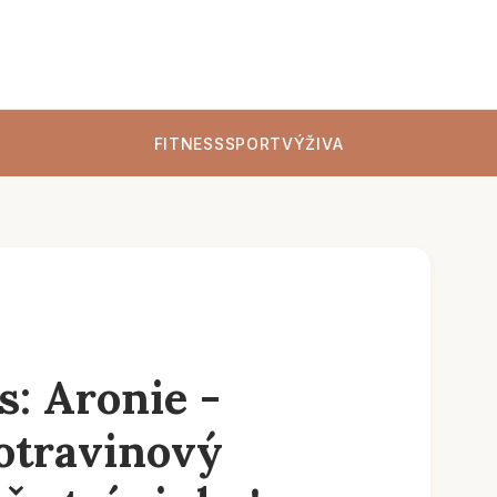
FITNESS
SPORT
VÝŽIVA
s: Aronie -
otravinový