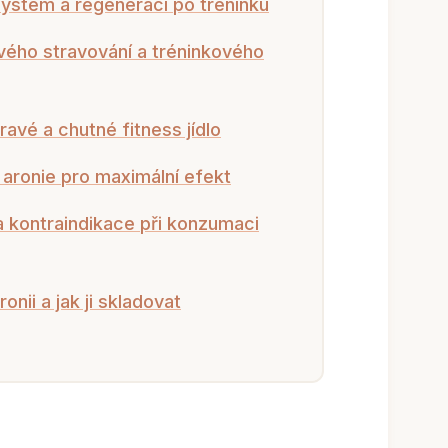
 systém a regeneraci po tréninku
svého stravování a tréninkového
ravé a chutné fitness jídlo
aronie pro maximální efekt
a kontraindikace při konzumaci
onii a jak ji skladovat