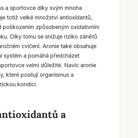
ess a sportovce díky svým mnoha
 totiž velké množství antioxidantů,
ed poškozením způsobeným oxidativním
ku. Díky tomu se snižuje riziko zánětů
áročném cvičení. Aronie také obsahuje
tní systém a pomáhá předcházet
sportovce velmi důležité. Navíc aronie
y, které posilují organismus a
zickou kondici.
antioxidantů a