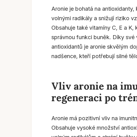
Aronie je bohatá na antioxidanty, 
volnými radikály a snižují riziko
Obsahuje také vitamíny C, E a K, 
správnou funkci buněk. Díky své 
antioxidantů je aronie skvělým d
nadšence, kteří potřebují silné tě
Vliv aronie na im
regeneraci po tré
Aronie má pozitivní vliv na imunit
Obsahuje vysoké množství antioxi