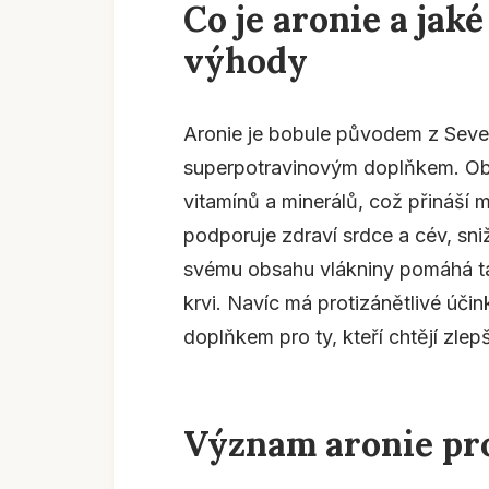
Co je aronie a jaké
výhody
Aronie je bobule původem z Sever
superpotravinovým doplňkem. Obs
vitamínů a minerálů, což přináší
podporuje zdraví srdce a cév, sniž
svému obsahu vlákniny pomáhá tak
krvi. Navíc má protizánětlivé účink
doplňkem pro ty, kteří chtějí zlepš
Význam aronie pro