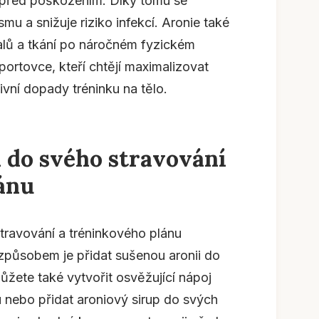
 před poškozením. Díky tomu se
mu a snižuje riziko infekcí. Aronie také
valů a tkání po náročném fyzickém
ortovce, kteří chtějí maximalizovat
vní dopady tréninku na tělo.
i do svého stravování
ánu
stravování a tréninkového plánu
působem je přidat sušenou aronii do
Můžete také vytvořit osvěžující nápoj
 nebo přidat aroniový sirup do svých