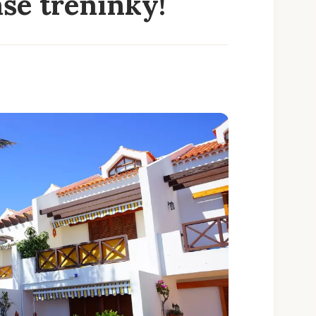
še tréninky!