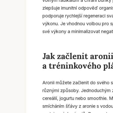
volným radikálům a chrání buňky
zlepšuje imunitní odpověď organis
podporuje rychlejší regeneraci s
výkonu. Je vhodnou volbou pro sp
své výkony a minimalizovat negati
Jak začlenit aroni
a tréninkového pl
Aronii můžete začlenit do svého 
různými způsoby. Jednoduchým z
cereálií, jogurtu nebo smoothie. 
smícháním šťávy z aronie s vodou