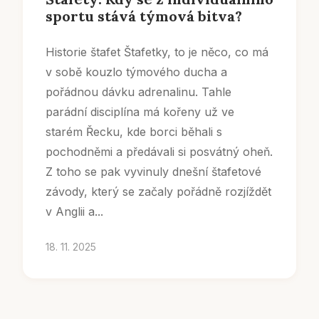
sportu stává týmová bitva?
Historie štafet Štafetky, to je něco, co má
v sobě kouzlo týmového ducha a
pořádnou dávku adrenalinu. Tahle
parádní disciplína má kořeny už ve
starém Řecku, kde borci běhali s
pochodněmi a předávali si posvátný oheň.
Z toho se pak vyvinuly dnešní štafetové
závody, který se začaly pořádně rozjíždět
v Anglii a...
18. 11. 2025