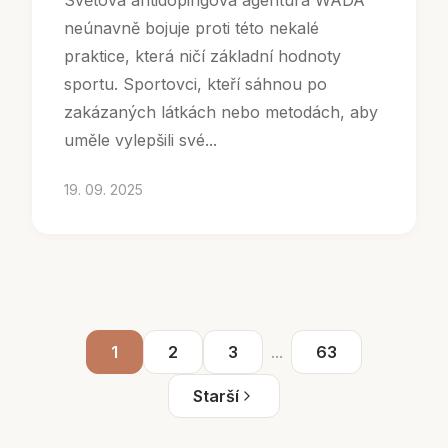
Světová antidopingová agentura WADA
neúnavně bojuje proti této nekalé
praktice, která ničí základní hodnoty
sportu. Sportovci, kteří sáhnou po
zakázaných látkách nebo metodách, aby
uměle vylepšili své...
19. 09. 2025
1
2
3
...
63
Starší