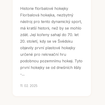
Historie florbalové hokejky
Florbalová hokejka, nezbytný
nástroj pro tento dynamický sport,
má kratší historii, než by se mohlo
zdát. Její kořeny sahají do 70. let
20. století, kdy se ve Švédsku
objevily první plastové hokejky
určené pro rekreační hru
podobnou pozemnímu hokeji. Tyto
první hokejky se od dnešních lišily
-...
11. 02. 2025