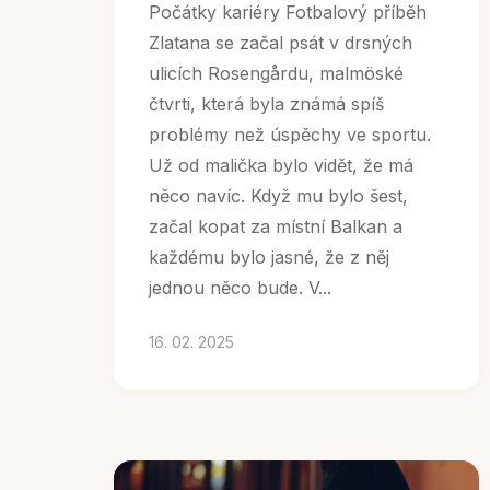
Počátky kariéry Fotbalový příběh
Zlatana se začal psát v drsných
ulicích Rosengårdu, malmöské
čtvrti, která byla známá spíš
problémy než úspěchy ve sportu.
Už od malička bylo vidět, že má
něco navíc. Když mu bylo šest,
začal kopat za místní Balkan a
každému bylo jasné, že z něj
jednou něco bude. V...
16. 02. 2025