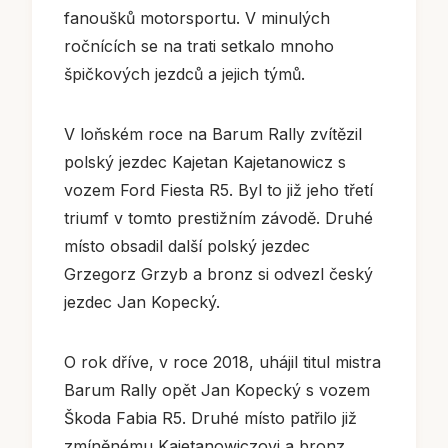
fanoušků motorsportu. V minulých
ročnících se na trati setkalo mnoho
špičkových jezdců a jejich týmů.
V loňském roce na Barum Rally zvítězil
polský jezdec Kajetan Kajetanowicz s
vozem Ford Fiesta R5. Byl to již jeho třetí
triumf v tomto prestižním závodě. Druhé
místo obsadil další polský jezdec
Grzegorz Grzyb a bronz si odvezl český
jezdec Jan Kopecký.
O rok dříve, v roce 2018, uhájil titul mistra
Barum Rally opět Jan Kopecký s vozem
Škoda Fabia R5. Druhé místo patřilo již
zmíněnému Kajetanowiczovi a bronz