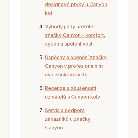
designové prvky u Canyon
kol
Výhody jízdy na kole
značky Canyon - komfort,
výkon a spolehlivost
Úspěchy a ocenění značky
Canyon v profesionálním
cyklistickém světě
Recenze a zkušenosti
uživatelů s Canyon koly
Servis a podpora
zákazníků u značky
Canyon