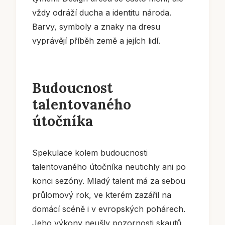
vždy odráží ducha a identitu národa.
Barvy, symboly a znaky na dresu
vyprávějí příběh země a jejích lidí.
Budoucnost
talentovaného
útočníka
Spekulace kolem budoucnosti
talentovaného útočníka neutichly ani po
konci sezóny. Mladý talent má za sebou
průlomový rok, ve kterém zazářil na
domácí scéně i v evropských pohárech.
Jeho výkony neušly pozornosti skautů