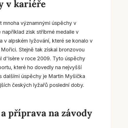
 v kariéře
it mnoha významnými úspěchy v
 například zisk stříbrné medaile v
a v alpském lyžování, které se konalo v
ořici. Stejně tak získal bronzovou
al d'Isère v roce 2009. Tyto úspěchy
portu, které ho dovedly na nejvyšší
 s dalšími úspěchy je Martin Myšička
ších českých lyžařů poslední doby.
a příprava na závody