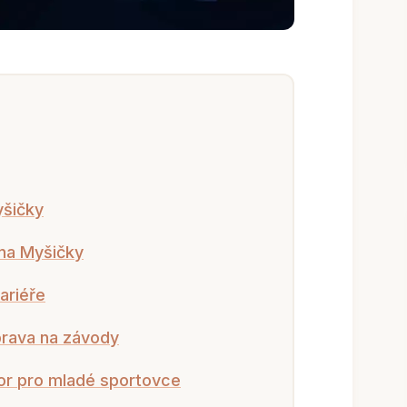
yšičky
ina Myšičky
ariéře
prava na závody
zor pro mladé sportovce