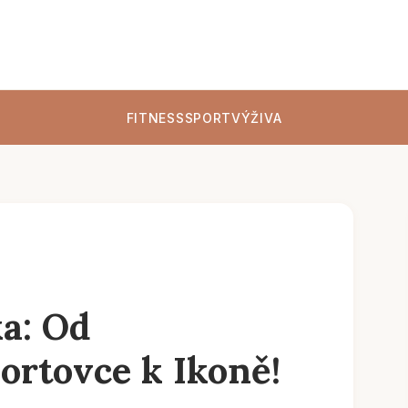
FITNESS
SPORT
VÝŽIVA
a: Od
rtovce k Ikoně!