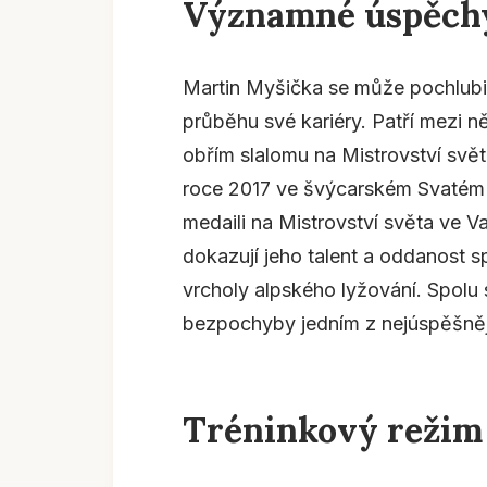
Významné úspěchy
Martin Myšička se může pochlub
průběhu své kariéry. Patří mezi ně
obřím slalomu na Mistrovství svět
roce 2017 ve švýcarském Svatém M
medaili na Mistrovství světa ve V
dokazují jeho talent a oddanost s
vrcholy alpského lyžování. Spolu
bezpochyby jedním z nejúspěšněj
Tréninkový režim 