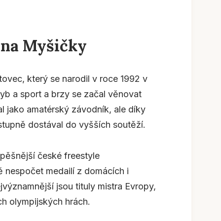
ina Myšičky
ovec, který se narodil v roce 1992 v
yb a sport a brzy se začal věnovat
l jako amatérský závodník, ale díky
stupně dostával do vyšších soutěží.
pěšnější české freestyle
 nespočet medailí z domácích i
jvýznamnější jsou tituly mistra Evropy,
ch olympijských hrách.