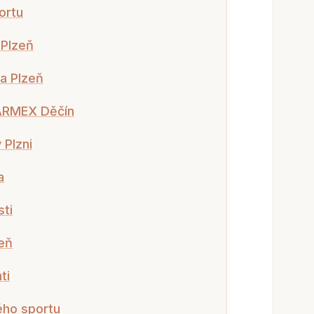
ortu
 Plzeň
a Plzeň
 ARMEX Děčín
 Plzni
a
sti
eň
ti
ého sportu