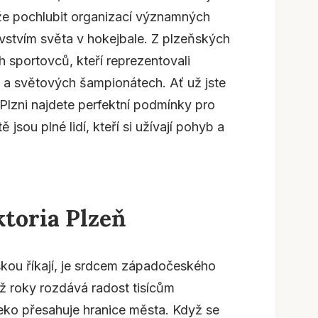
e pochlubit organizací významných
ovstvím světa v hokejbale. Z plzeňských
h sportovců, kteří reprezentovali
 a světových šampionátech. Ať už jste
Plzni najdete perfektní podmínky pro
 jsou plné lidí, kteří si užívají pohyb a
ktoria Plzeň
láskou říkají, je srdcem západočeského
ž roky rozdává radost tisícům
leko přesahuje hranice města. Když se