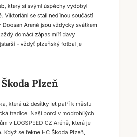
ub, který si svými úspěchy vydobyl
 Viktoriáni se stali nedílnou součástí
y v Doosan Areně jsou vždycky svátkem
 každý domácí zápas míří davy
starší - vždyť plzeňský fotbal je
 Škoda Plzeň
a, která už desítky let patří k městu
cká tradice. Naši borci v modrobílých
kům v LOGSPEED CZ Aréně, která je
. Když se řekne HC Škoda Plzeň,