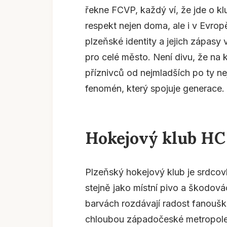
řekne FCVP, každý ví, že jde o kl
respekt nejen doma, ale i v Evropě.
plzeňské identity a jejich zápas
pro celé město. Není divu, že na
příznivců od nejmladších po ty nej
fenomén, který spojuje generace.
Hokejový klub HC
Plzeňský hokejový klub je srdcovk
stejně jako místní pivo a škodová
barvách rozdávají radost fanouš
chloubou západočeské metropole