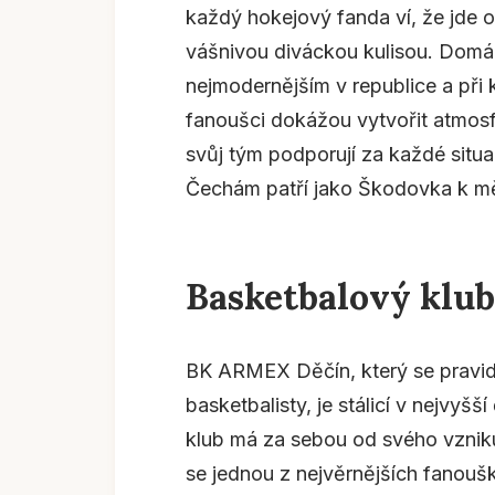
každý hokejový fanda ví, že jde o
vášnivou diváckou kulisou. Domác
nejmodernějším v republice a při
fanoušci dokážou vytvořit atmosf
svůj tým podporují za každé situ
Čechám patří jako Škodovka k m
Basketbalový klu
BK ARMEX Děčín, který se pravid
basketbalisty, je stálicí v nejvyš
klub má za sebou od svého vznik
se jednou z nejvěrnějších fanouš