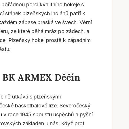
 pořádnou porci kvalitního hokeje s
í stánek plzeňských indiánů patří k
 každém zápase praská ve švech. Věrní
éru, ze které běhá mráz po zádech, a
ace. Plzeňský hokej prostě k západním
ěstu.
b BK ARMEX Děčín
elně utkává s plzeňskými
ší české basketbalové lize. Severočeský
u v roce 1945 spoustu úspěchů a pyšní
kovských základen u nás. Když proti