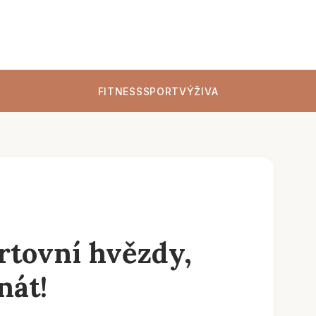
FITNESS
SPORT
VÝŽIVA
rtovní hvězdy,
nát!