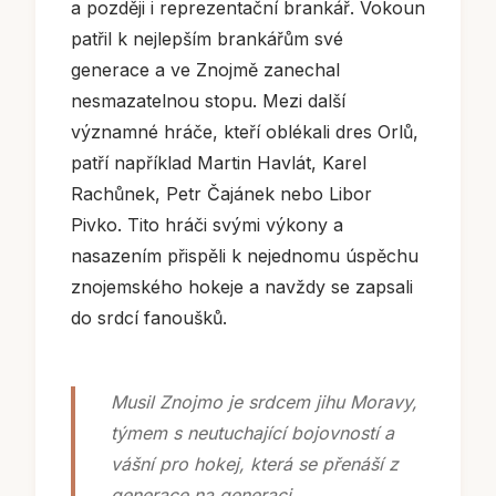
a později i reprezentační brankář. Vokoun
patřil k nejlepším brankářům své
generace a ve Znojmě zanechal
nesmazatelnou stopu. Mezi další
významné hráče, kteří oblékali dres Orlů,
patří například Martin Havlát, Karel
Rachůnek, Petr Čajánek nebo Libor
Pivko. Tito hráči svými výkony a
nasazením přispěli k nejednomu úspěchu
znojemského hokeje a navždy se zapsali
do srdcí fanoušků.
Musil Znojmo je srdcem jihu Moravy,
týmem s neutuchající bojovností a
vášní pro hokej, která se přenáší z
generace na generaci.