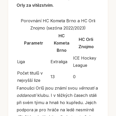
Orly za vítězstvím
.
Porovnání HC Kometa Brno a HC Orli
Znojmo (sezóna 2022/2023)
HC
HC Orli
Parametr
Kometa
Znojmo
Brno
ICE Hockey
Liga
Extraliga
League
Počet titulů v
13
0
nejvyšší lize
Fanoušci Orlů jsou známí svou
věrností
a
oddaností
klubu. I v těžkých časech stáli
při svém týmu a hnali ho kupředu. Jejich
podpora je pro hráče na ledě nesmírně