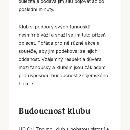
důležitá a dodává jim sílu bojovat až do
poslední minuty.
Klub si podpory svých fanoušků
nesmírně váží a snaží se jim tuto přízeň
oplácet. Pořádá pro ně různé akce a
soutěže, aby jim poděkoval za jejich
oddanost. Vzájemný respekt a důvěra
mezi fanoušky a klubem jsou základem
pro úspěšnou budoucnost znojemského
hokeje.
Budoucnost klubu
HC Orli Znojmo, klub s bohatou historií a