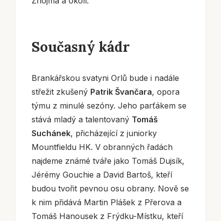
Znojma a okolí.
Současný kádr
Brankářskou svatyni Orlů bude i nadále
střežit zkušený
Patrik Švančara
, opora
týmu z minulé sezóny. Jeho parťákem se
stává mladý a talentovaný
Tomáš
Suchánek
, přicházející z juniorky
Mountfieldu HK. V obranných řadách
najdeme známé tváře jako Tomáš Dujsík,
Jérémy Gouchie a David Bartoš, kteří
budou tvořit pevnou osu obrany. Nově se
k nim přidává Martin Plášek z Přerova a
Tomáš Hanousek z Frýdku-Místku, kteří