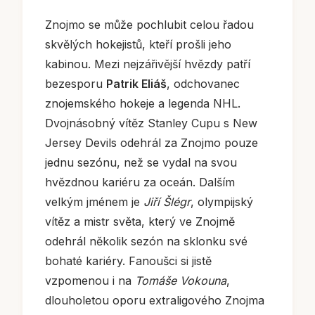
Znojmo se může pochlubit celou řadou
skvělých hokejistů, kteří prošli jeho
kabinou. Mezi nejzářivější hvězdy patří
bezesporu
Patrik Eliáš
, odchovanec
znojemského hokeje a legenda NHL.
Dvojnásobný vítěz Stanley Cupu s New
Jersey Devils odehrál za Znojmo pouze
jednu sezónu, než se vydal na svou
hvězdnou kariéru za oceán. Dalším
velkým jménem je
Jiří Šlégr
, olympijský
vítěz a mistr světa, který ve Znojmě
odehrál několik sezón na sklonku své
bohaté kariéry. Fanoušci si jistě
vzpomenou i na
Tomáše Vokouna
,
dlouholetou oporu extraligového Znojma