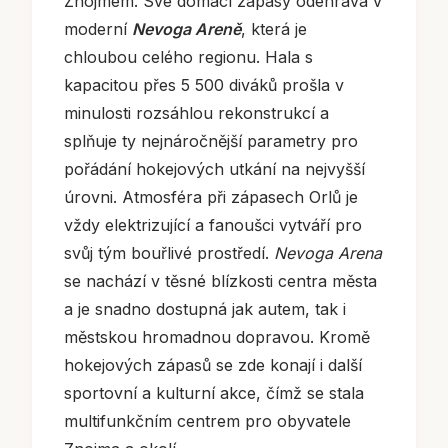
Znojmem. Své domácí zápasy odehrává v
moderní
Nevoga Areně
, která je
chloubou celého regionu. Hala s
kapacitou přes 5 500 diváků prošla v
minulosti rozsáhlou rekonstrukcí a
splňuje ty nejnáročnější parametry pro
pořádání hokejových utkání na nejvyšší
úrovni. Atmosféra při zápasech Orlů je
vždy elektrizující a fanoušci vytváří pro
svůj tým bouřlivé prostředí.
Nevoga Arena
se nachází v těsné blízkosti centra města
a je snadno dostupná jak autem, tak i
městskou hromadnou dopravou. Kromě
hokejových zápasů se zde konají i další
sportovní a kulturní akce, čímž se stala
multifunkčním centrem pro obyvatele