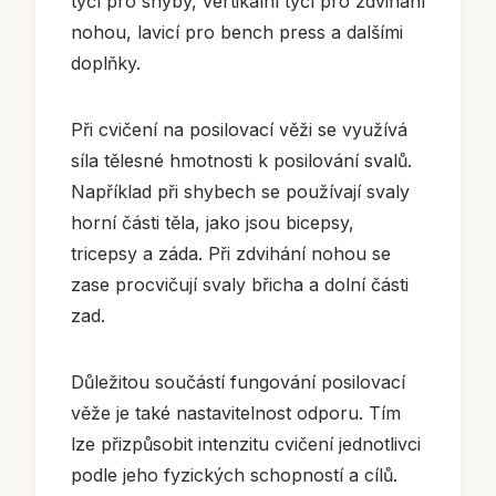
tyčí pro shyby, vertikální tyčí pro zdvihání
nohou, lavicí pro bench press a dalšími
doplňky.
Při cvičení na posilovací věži se využívá
síla tělesné hmotnosti k posilování svalů.
Například při shybech se používají svaly
horní části těla, jako jsou bicepsy,
tricepsy a záda. Při zdvihání nohou se
zase procvičují svaly břicha a dolní části
zad.
Důležitou součástí fungování posilovací
věže je také nastavitelnost odporu. Tím
lze přizpůsobit intenzitu cvičení jednotlivci
podle jeho fyzických schopností a cílů.