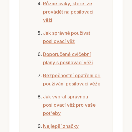
Různé cviky, které lze
provádět na posilovací
věži
Jak správně používat
posilovací věž
Doporučené cvičební
plány s posilovací věží
Bezpečnostní opatření při
používání posilovací věže
Jak vybrat správnou
posilovací věž pro vaše
potřeby
Nejlepší značky