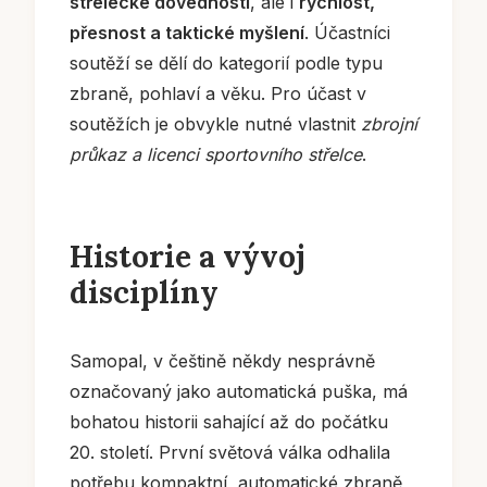
střelecké dovednosti
, ale i
rychlost,
přesnost a taktické myšlení
. Účastníci
soutěží se dělí do kategorií podle typu
zbraně, pohlaví a věku. Pro účast v
soutěžích je obvykle nutné vlastnit
zbrojní
průkaz a licenci sportovního střelce
.
Historie a vývoj
disciplíny
Samopal, v češtině někdy nesprávně
označovaný jako automatická puška, má
bohatou historii sahající až do počátku
20. století. První světová válka odhalila
potřebu kompaktní, automatické zbraně