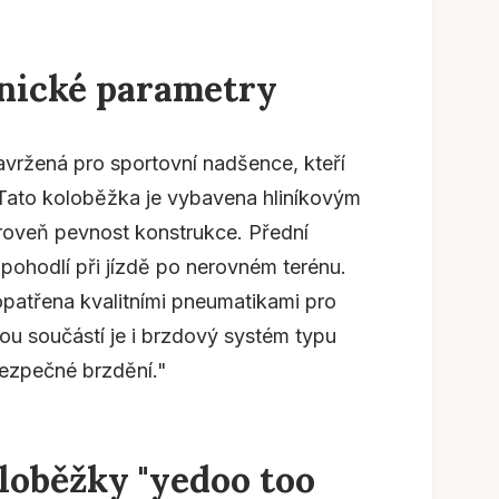
hnické parametry
vržená pro sportovní nadšence, kteří
. Tato koloběžka je vybavena hliníkovým
ároveň pevnost konstrukce. Přední
 pohodlí při jízdě po nerovném terénu.
opatřena kvalitními pneumatikami pro
itou součástí je i brzdový systém typu
 bezpečné brzdění."
loběžky "yedoo too