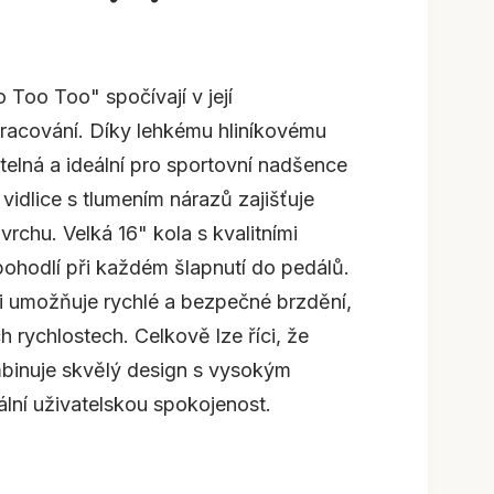
Too Too" spočívají v její
pracování. Díky lehkému hliníkovému
elná a ideální pro sportovní nadšence
vidlice s tlumením nárazů zajišťuje
rchu. Velká 16" kola s kvalitními
 pohodlí při každém šlapnutí do pedálů.
 umožňuje rychlé a bezpečné brzdění,
h rychlostech. Celkově lze říci, že
inuje skvělý design s vysokým
ní uživatelskou spokojenost.