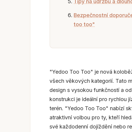
Tipy na údržbu a dlouh
Bezpečnostní doporuče
too too"
"Yedoo Too Too" je nová koloběž
všech věkových kategorií. Tato 
design s vysokou funkčností a od
konstrukci je ideální pro rychlou 
terén. "Yedoo Too Too" nabízí skv
atraktivní volbou pro ty, kteří hle
své každodenní dojíždění nebo rek