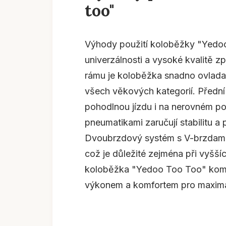
too"
Výhody použití koloběžky "Yedoo 
univerzálnosti a vysoké kvalitě z
rámu je koloběžka snadno ovladat
všech věkových kategorií. Přední 
pohodlnou jízdu i na nerovném pov
pneumatikami zaručují stabilitu a
Dvoubrzdový systém s V-brzdami
což je důležité zejména při vyššíc
koloběžka "Yedoo Too Too" komb
výkonem a komfortem pro maximál