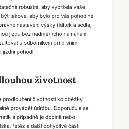
atečně robustní, aby vydržela vaše
o být takové, aby bylo pro vás pohodlné
právné nastavení výšky řídítek a sedla,
nou jízdu bez nadměrného namáhání
ultovat s odborníkem při prvním
 jízdní pohodlí.
dlouhou životnost
a prodloužení životnosti koloběžky
delně provádět údržbu. Doporučuje se
atik a případně je doplnit nebo
ska, řetěz a další pohyblivé části.