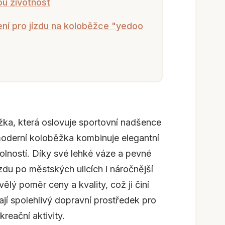
ou životnost
ní pro jízdu na koloběžce "yedoo
ka, která oslovuje sportovní nadšence
moderní koloběžka kombinuje elegantní
olností. Díky své lehké váze a pevné
jízdu po městských ulicích i náročnější
ělý poměr ceny a kvality, což ji činí
dají spolehlivý dopravní prostředek pro
reační aktivity.