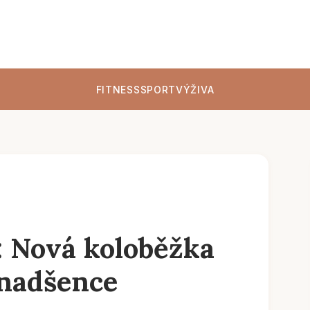
FITNESS
SPORT
VÝŽIVA
: Nová koloběžka
 nadšence