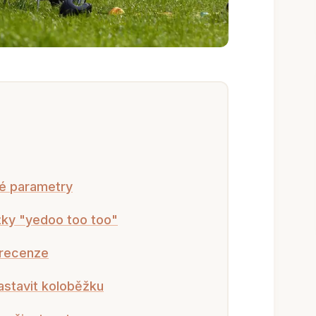
ké parametry
žky "yedoo too too"
 recenze
astavit koloběžku