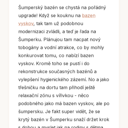
Šumperský bazén se chystá na pořádný
upgrade! Když se kouknu na
bazen
vyskov
, tak tam už podobnou
modernizaci zvládli, a teď je řada na
Šumperku. Plánujou tam nacpat nový
tobogány a vodní atrakce, co by mohly
konkurovat tomu, co nabízí bazen
vyskov. Kromě toho se pustí i do
rekonstrukce současných bazénů a
vylepšení hygienického zázemí. No a jako
třešničku na dortu tam přihodí ještě
relaxační zónu s vířivkou - něco
podobného jako má bazen vyskov, ale po
šumpersku. Je fakt super vidět, že se
krytý bazén v Šumperku snaží držet krok
s dobou a myslet jak na rodiny s dětma,