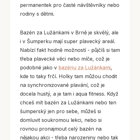
permanentek pro časté návštěvníky nebo
rodiny s dětmi.
Bazén za Lužánkami v Brně je skvělý, ale
i v Šumperku mají super plavecký areál.
Nabízí fakt hodně možností - půjčíš si tam
třeba plavecké věci nebo míče, což je
podobné jako v
bazénu za Lužánkami
,
kde to taky frčí. Holky tam můžou chodit
na synchronizované plavání, což je
docela hustý, a je tam i aqua fitness. Když
chceš mít bazén za Lužánkami nebo ten
šumperský jen pro sebe, můžeš si
domluvit soukromou lekci, nebo si
rovnou pronajmout celý bazén na
nějakou akci - třeba narozeniny nebo tak