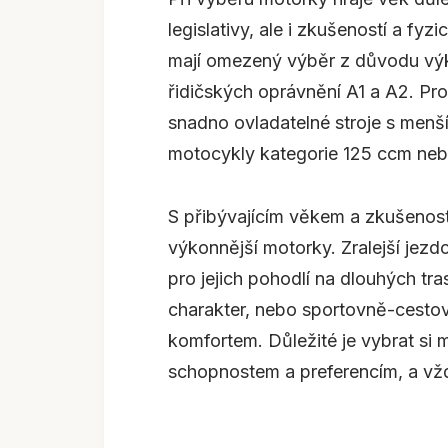
legislativy, ale i zkušeností a fyz
mají omezený výběr z důvodu výk
řidičských oprávnění A1 a A2. Pr
snadno ovladatelné stroje s menš
motocykly kategorie 125 ccm neb
S přibývajícím věkem a zkušenostm
výkonnější motorky. Zralejší jezd
pro jejich pohodlí na dlouhých tra
charakter, nebo sportovně-cesto
komfortem. Důležité je vybrat si
schopnostem a preferencím, a vž