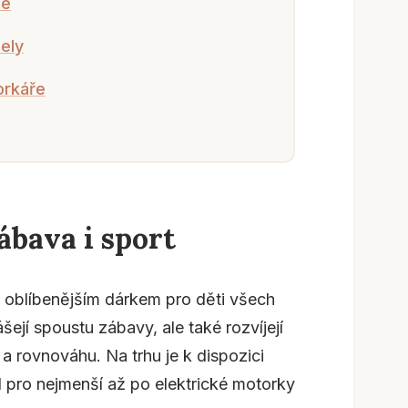
ce
ely
orkáře
ábava i sport
l oblíbenějším dárkem pro děti všech
ejí spoustu zábavy, ale také rozvíjejí
a rovnováhu. Na trhu je k dispozici
 pro nejmenší až po elektrické motorky