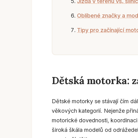
Jízda v terénu vs. silni
Oblíbené značky a mod
Tipy pro začínající mot
Dětská motorka: z
Dětské motorky se stávají čím dá
věkových kategorií. Nejenže přináš
motorické dovednosti, koordinaci 
široká škála modelů od odrážedel