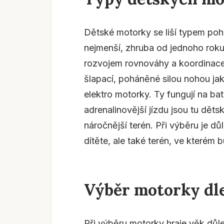
Dětské motorky se liší typem poh
nejmenší, zhruba od jednoho roku,
rozvojem rovnováhy a koordinace. 
šlapací, poháněné silou nohou jak
elektro motorky. Ty fungují na bat
adrenalinovější jízdu jsou tu děts
náročnější terén. Při výběru je dů
dítěte, ale také terén, ve kterém
Výběr motorky dl
Při výběru motorky hraje věk důlež