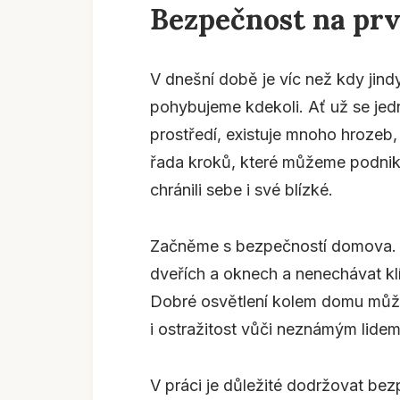
Bezpečnost na pr
V dnešní době je víc než kdy jind
pohybujeme kdekoli. Ať už se jed
prostředí, existuje mnoho hrozeb,
řada kroků, které můžeme podnikn
chránili sebe i své blízké.
Začněme s bezpečností domova. Dů
dveřích a oknech a nenechávat k
Dobré osvětlení kolem domu může 
i ostražitost vůči neznámým lide
V práci je důležité dodržovat bez