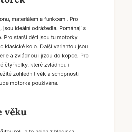
onu, materiálem a funkcemi. Pro
 jsou ideální odrážedla. Pomáhají s
Pro starší děti jsou tu motorky
o klasické kolo. Další variantou jsou
erie a zvládnou i jízdu do kopce. Pro
ké čtyřkolky, které zvládnou i
ležité zohlednit věk a schopnosti
 bude motorka používána.
e věku
itou roli, a to nejen z hlediska