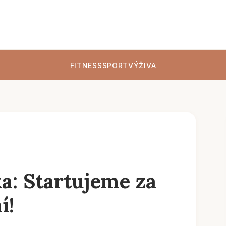
FITNESS
SPORT
VÝŽIVA
a: Startujeme za
í!