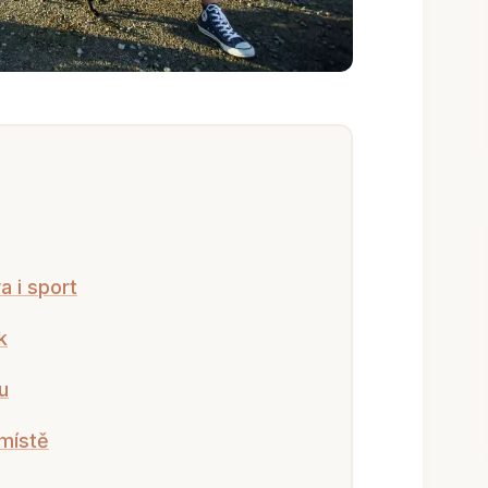
 i sport
k
u
místě