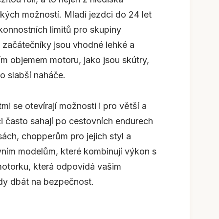
ických možností. Mladí jezdci do 24 let
onnostních limitů pro skupiny
o začátečníky jsou vhodné lehké a
ím objemem motoru, jako jsou skútry,
o slabší naháče.
i se otevírají možnosti i pro větší a
ci často sahají po cestovních endurech
sách, chopperům pro jejich styl a
vním modelům, které kombinují výkon s
 motorku, která odpovídá vašim
dy dbát na bezpečnost.