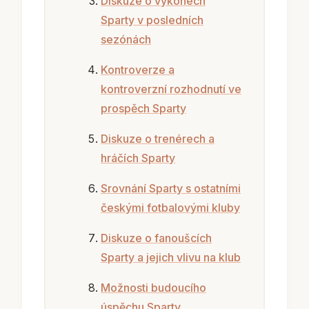
Diskuze o výkonech
Sparty v posledních
sezónách
Kontroverze a
kontroverzní rozhodnutí ve
prospěch Sparty
Diskuze o trenérech a
hráčích Sparty
Srovnání Sparty s ostatními
českými fotbalovými kluby
Diskuze o fanoušcích
Sparty a jejich vlivu na klub
Možnosti budoucího
úspěchu Sparty