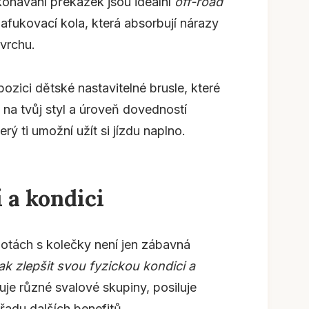
konávání překážek jsou ideální
off-road
 nafukovací kola, která absorbují nárazy
ovrchu.
ozici dětské nastavitelné brusle, které
 na tvůj styl a úroveň dovedností
erý ti umožní užít si jízdu naplno.
 a kondici
botách s kolečky není jen zábavná
ak zlepšit svou fyzickou kondici a
uje různé svalové skupiny, posiluje
řadu dalších benefitů.