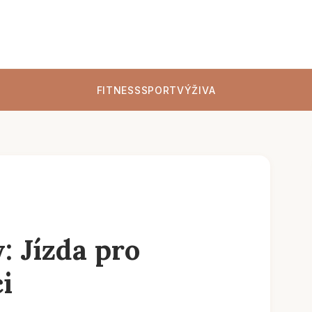
FITNESS
SPORT
VÝŽIVA
: Jízda pro
i