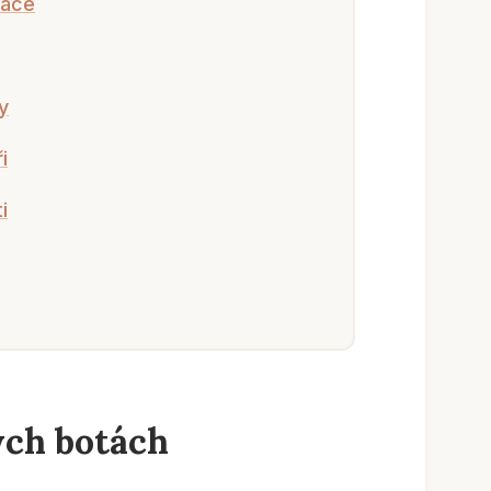
nace
y
i
i
ých botách