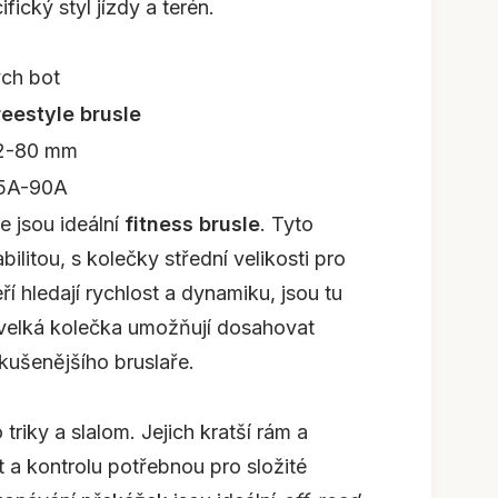
fický styl jízdy a terén.
ých bot
reestyle brusle
2-80 mm
5A-90A
e jsou ideální
fitness brusle
. Tyto
ilitou, s kolečky střední velikosti pro
ří hledají rychlost a dynamiku, jsou tu
a velká kolečka umožňují dosahovat
zkušenějšího bruslaře.
triky a slalom. Jejich kratší rám a
 a kontrolu potřebnou pro složité