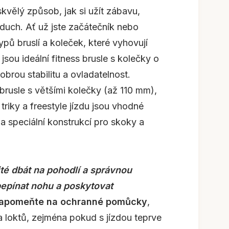
skvělý způsob, jak si užít zábavu,
vzduch. Ať už jste začátečník nebo
ypů bruslí a koleček, které vyhovují
sou ideální fitness brusle s kolečky o
brou stabilitu a ovladatelnost.
 brusle s většími kolečky (až 110 mm),
 triky a freestyle jízdu jsou vhodné
 a speciální konstrukcí pro skoky a
ité dbát na pohodlí a správnou
epínat nohu a poskytovat
apomeňte na ochranné pomůcky
,
 a loktů, zejména pokud s jízdou teprve