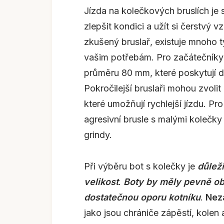
Jízda na kolečkových bruslích je 
zlepšit kondici a užít si čerstvý 
zkušený bruslař, existuje mnoho t
vašim potřebám. Pro začátečníky j
průměru 80 mm, které poskytují do
Pokročilejší bruslaři mohou zvolit
které umožňují rychlejší jízdu. Pro
agresivní brusle s malými kolečky
grindy.
Při výběru bot s kolečky je
důlež
velikost
.
Boty by měly pevně ob
dostatečnou oporu kotníku
.
Nez
jako jsou chrániče zápěstí, kolen