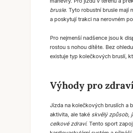
manévry. Pro jízdu v terénu a pře
brusle
. Tyto robustní brusle mají
a poskytují trakci na nerovném p
Pro nejmenší nadšence jsou k disp
rostou s nohou dítěte. Bez ohledu
existuje typ kolečkových bruslí, kt
Výhody pro zdraví
Jízda na kolečkových bruslích a 
aktivita, ale také
skvělý způsob, j
celkové zdraví
. Tento sport zapoj
kardiovaskulární systém a přináší 