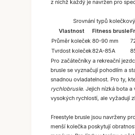
z nichž každý je navržen pro speci
Srovnání typů kolečkov
Vlastnost
Fitness brusle
F
Průměr koleček
80-90 mm
7
Tvrdost koleček
82A-85A
8
Pro začátečníky a rekreační jezdc
brusle se vyznačují pohodlím a stab
snadnou ovladatelnost. Pro ty, kte
rychlobrusle
. Jejich nízká bota 
vysokých rychlostí, ale vyžadují 
Freestyle brusle jsou navrženy pro 
menší kolečka poskytují obratnost