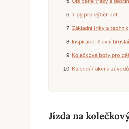
Oblíbené trasy a desti
Tipy pro výběr bot
Základní triky a technik
Inspirace: Slavní bruslař
Kolečkové boty pro dět
Kalendář akcí a závodů
Jízda na kolečkov