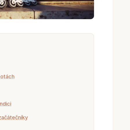
botách
ndici
začátečníky