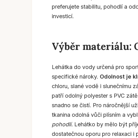
preferujete stabilitu, pohodlí a o
investicí.
Výběr materiálu: 
Lehátka do vody určená pro sporto
specifické nároky.
Odolnost je k
chloru, slané vodě i slunečnímu zá
patří odolný polyester s PVC zátě
snadno se čistí. Pro náročnější už
tkanina odolná vůči plísním a vyb
pohodlí.
Lehátko by mělo být pří
dostatečnou oporu pro relaxaci i