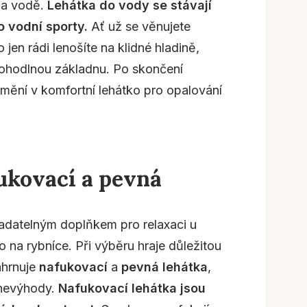
na vodě.
Lehátka do vody se stávají
o vodní sporty.
Ať už se věnujete
jen rádi lenošíte na klidné hladině,
pohodlnou základnu. Po skončení
omění v komfortní lehátko pro opalování
ukovací a pevná
adatelným doplňkem pro relaxaci u
 na rybníce. Při výběru hraje důležitou
zahrnuje
nafukovací
a
pevná lehátka
,
 nevýhody.
Nafukovací lehátka jsou