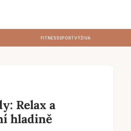
FITNESS
SPORT
VÝŽIVA
y: Relax a
í hladině