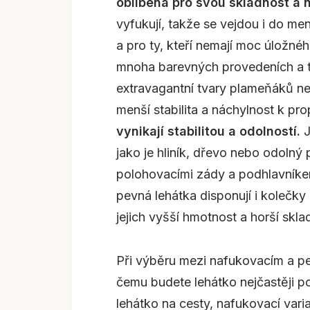
oblíbená pro svou skladnost a 
vyfukují, takže se vejdou i do me
a pro ty, kteří nemají moc úložnéh
mnoha barevných provedeních a t
extravagantní tvary plameňáků 
menší stabilita a náchylnost k pro
vynikají stabilitou a odolností.
J
jako je hliník, dřevo nebo odolný
polohovacími zády a podhlavníke
pevná lehátka disponují i kolečk
jejich vyšší hmotnost a horší skla
Při výběru mezi nafukovacím a pe
čemu budete lehátko nejčastěji p
lehátko na cesty, nafukovací var