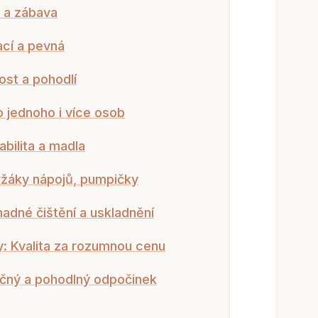
 a zábava
ací a pevná
ost a pohodlí
 jednoho i více osob
bilita a madla
ržáky nápojů, pumpičky
nadné čištění a uskladnění
: Kvalita za rozumnou cenu
ečný a pohodlný odpočinek