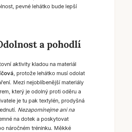
dolnost, pevné lehátko bude lepší
Odolnost a pohodlí
vní aktivity kladou na materiál
líčová
, protože lehátko musí odolat
ření. Mezi nejoblíbenější materiály
rem, který je odolný proti oděru a
ivatele je tu pak textylén, prodyšná
lednutí.
Nezapomínejme ani na
jemné na dotek a poskytovat
 po náročném tréninku. Měkké