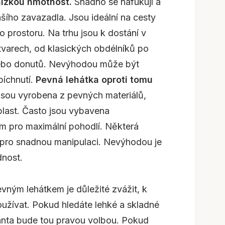
nízkou hmotnost.
Snadno se nafukují a
nšího zavazadla. Jsou ideální na cesty
o prostoru. Na trhu jsou k dostání v
varech, od klasických obdélníků po
nebo donutů. Nevýhodou může být
píchnutí.
Pevná lehátka oproti tomu
sou vyrobena z pevných materiálů,
 plast. Často jsou vybavena
m pro maximální pohodlí. Některá
y pro snadnou manipulaci. Nevýhodou je
dnost.
vným lehátkem je důležité zvážit, k
oužívat. Pokud hledáte lehké a skladné
ianta bude tou pravou volbou. Pokud