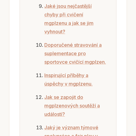
Jaké jsou nejčastější
chyby při cvičení
mgplzenu a jak se jim
vyhnout?
Doporučené stravování a
suplementace pro
sportovce cvičící mgplzen.
Inspirující příběhy a
úspěchy v mgplzenu.
Jak se zapojit do
mgplzenových soutěží a
událostí?
Jaký je význam týmové