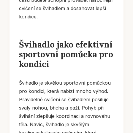
času budete schopni provádět náročnější
cvičení se švihadlem a dosahovat lepší
kondice.
Švihadlo jako efektivní
sportovní pomůcka pro
kondici
Švihadlo je skvělou sportovní pomůckou
pro kondici, která nabízí mnoho výhod.
Pravidelné cvičení se švihadlem posiluje
svaly nohou, břicha a paží. Pohyb při
švihání zlepšuje koordinaci a rovnováhu
těla. Navíc, švihadlo je skvělým
kardiovaskulárním cvičením, které