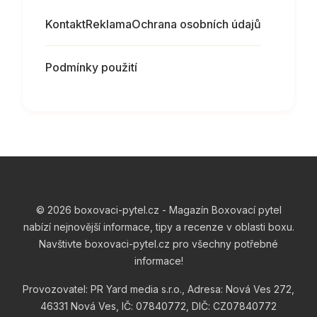
Kontakt
Reklama
Ochrana osobních údajů
Podmínky použití
© 2026 boxovaci-pytel.cz - Magazín Boxovací pytel
nabízí nejnovější informace, tipy a recenze v oblasti boxu.
Navštivte boxovaci-pytel.cz pro všechny potřebné
informace!
Provozovatel: PR Yard media s.r.o., Adresa: Nová Ves 272,
46331 Nová Ves, IČ: 07840772, DIČ: CZ07840772