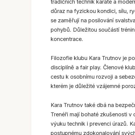
tradičních technik karate a moder
důraz na fyzickou kondici, sílu, r
se zaměřují na posilování svalstva,
pohybů. Důležitou součástí trénin
koncentrace.
Filozofie klubu Kara Trutnov je p
disciplíně a fair play. Členové kl
cestu k osobnímu rozvoji a sebezd
kterém je důležité vzájemné poro
Kara Trutnov také dbá na bezpeč
Trenéři mají bohaté zkušenosti v o
výuku technik i prevenci úrazů. 
postupnému zdokonalování svýc