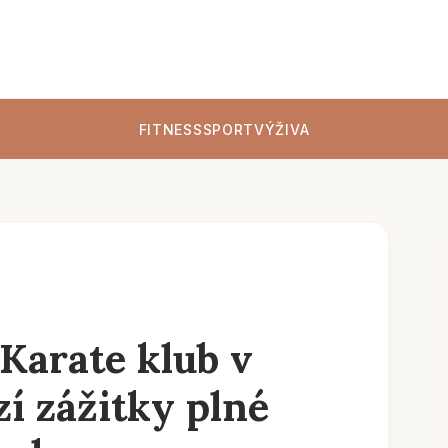
FITNESS
SPORT
VÝŽIVA
Karate klub v
í zážitky plné