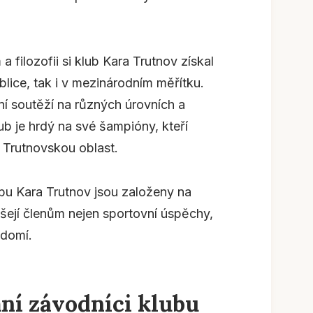
filozofii si klub Kara Trutnov získal
blice, tak i v mezinárodním měřítku.
ní soutěží na různých úrovních a
ub je hrdý na své šampióny, kteří
ou Trutnovskou oblast.
ubu Kara Trutnov jsou založeny na
šejí členům nejen sportovní úspěchy,
ědomí.
ní závodníci klubu